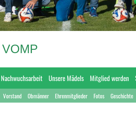
R VOMP
Nachwuchsarbeit
Unsere Mädels
Mitglied werden
Vorstand
Obmänner
Ehrenmitglieder
Fotos
Geschichte