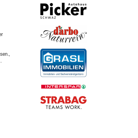
er
sen.,
.