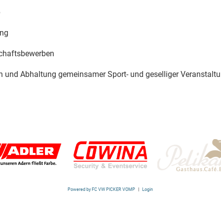
p
ung
schaftsbewerben
n und Abhaltung gemeinsamer Sport- und geselliger Veranstalt
Powered by FC VW PICKER VOMP
|
Login